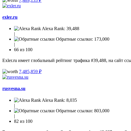
7,489,133 ₽
exler.ru
Alexa Rank:
39,488
|
Обратные ссылки:
173,000
|
66 из 100
Exler.ru имеет глобальный рейтинг трафика #39,488, на сайт сс
7,485,859 ₽
rusvesna.su
Alexa Rank:
8,035
|
Обратные ссылки:
803,000
|
82 из 100