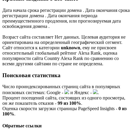
Дата начала срока регистрации домена . Дата окончания срока
регистрации домена . Дата окончания периода
преимущественного продления, или прогнозируемая дата
освобождения домена .
Возраст сайта составляет Нет данных. Целевая аудитория не
ориентирована на определенный географический сегмент.
Сайт относится к категории
unknown
, ему не присвоен
относительный глобальный рейтинг Alexa Rank, оценка
популярности сайта Country Alexa Rank по сравнению со
всеми другими сайтами по стране не определена.
Поисковая статистика
Число проиндексированных страниц сайта в популярных
поисковых системах:
G
o
o
g
l
e
-
и
Я
ндекс -
.
Процент посещений сайта, состоящих из одного просмотра,
он же показатель отказов -
99 из 100%
.
Оценка скорости загрузки страницы PageSpeed Insights -
0 из
100%
.
Обратные ссылки