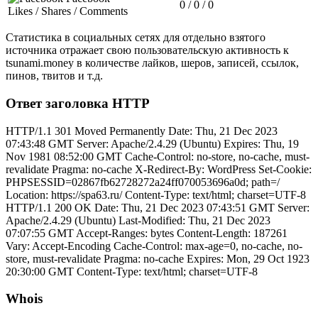
0 / 0 / 0
Likes / Shares / Comments
Статистика в социальных сетях для отдельно взятого
источника отражает свою пользовательскую активность к
tsunami.money в количестве лайков, шеров, записей, ссылок,
пинов, твитов и т.д.
Ответ заголовка HTTP
HTTP/1.1 301 Moved Permanently Date: Thu, 21 Dec 2023
07:43:48 GMT Server: Apache/2.4.29 (Ubuntu) Expires: Thu, 19
Nov 1981 08:52:00 GMT Cache-Control: no-store, no-cache, must-
revalidate Pragma: no-cache X-Redirect-By: WordPress Set-Cookie:
PHPSESSID=02867fb62728272a24ff070053696a0d; path=/
Location: https://spa63.ru/ Content-Type: text/html; charset=UTF-8
HTTP/1.1 200 OK Date: Thu, 21 Dec 2023 07:43:51 GMT Server:
Apache/2.4.29 (Ubuntu) Last-Modified: Thu, 21 Dec 2023
07:07:55 GMT Accept-Ranges: bytes Content-Length: 187261
Vary: Accept-Encoding Cache-Control: max-age=0, no-cache, no-
store, must-revalidate Pragma: no-cache Expires: Mon, 29 Oct 1923
20:30:00 GMT Content-Type: text/html; charset=UTF-8
Whois