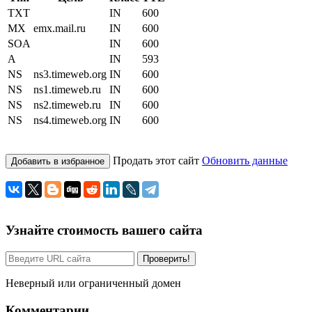
TXT
IN
600
MX
emx.mail.ru
IN
600
SOA
IN
600
A
IN
593
NS
ns3.timeweb.org
IN
600
NS
ns1.timeweb.ru
IN
600
NS
ns2.timeweb.ru
IN
600
NS
ns4.timeweb.org
IN
600
Продать этот сайт
Обновить данные
Добавить в избранное
Узнайте стоимость вашего сайта
Проверить!
Неверный или ограниченный домен
Комментарии