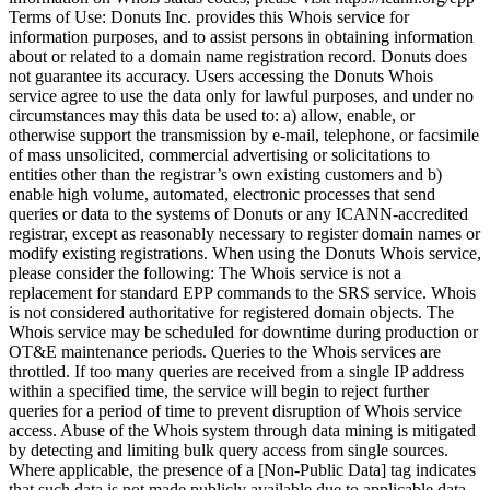
Terms of Use: Donuts Inc. provides this Whois service for
information purposes, and to assist persons in obtaining information
about or related to a domain name registration record. Donuts does
not guarantee its accuracy. Users accessing the Donuts Whois
service agree to use the data only for lawful purposes, and under no
circumstances may this data be used to: a) allow, enable, or
otherwise support the transmission by e-mail, telephone, or facsimile
of mass unsolicited, commercial advertising or solicitations to
entities other than the registrar’s own existing customers and b)
enable high volume, automated, electronic processes that send
queries or data to the systems of Donuts or any ICANN-accredited
registrar, except as reasonably necessary to register domain names or
modify existing registrations. When using the Donuts Whois service,
please consider the following: The Whois service is not a
replacement for standard EPP commands to the SRS service. Whois
is not considered authoritative for registered domain objects. The
Whois service may be scheduled for downtime during production or
OT&E maintenance periods. Queries to the Whois services are
throttled. If too many queries are received from a single IP address
within a specified time, the service will begin to reject further
queries for a period of time to prevent disruption of Whois service
access. Abuse of the Whois system through data mining is mitigated
by detecting and limiting bulk query access from single sources.
Where applicable, the presence of a [Non-Public Data] tag indicates
that such data is not made publicly available due to applicable data