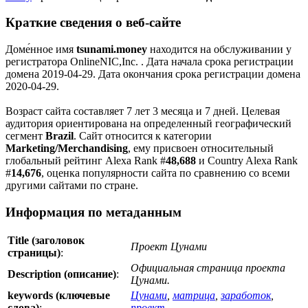
Краткие сведения о веб-сайте
Доме́нное имя
tsunami.money
находится на обслуживании у
регистратора OnlineNIC,Inc. . Дата начала срока регистрации
домена 2019-04-29. Дата окончания срока регистрации домена
2020-04-29.
Возраст сайта составляет 7 лет 3 месяца и 7 дней. Целевая
аудитория ориентирована на определенный географический
сегмент
Brazil
. Сайт относится к категории
Marketing/Merchandising
, ему присвоен относительный
глобальный рейтинг Alexa Rank #
48,688
и Country Alexa Rank
#
14,676
, оценка популярности сайта по сравнению со всеми
другими сайтами по стране.
Информация по метаданным
Title (заголовок
Проект Цунами
страницы)
:
Официальная страница проекта
Description (описание)
:
Цунами.
keywords (ключевые
Цунами
,
матрица
,
заработок
,
слова)
:
проект
,