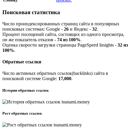
Поисковая статистика
Число проиндексированных страниц сайта в популярных
поисковых системах:
G
o
o
g
l
e
-
26
и
Я
ндекс -
32
.
Процент посещений сайта, состоящих из одного просмотра,
он же показатель отказов -
74 из 100%
.
Оценка скорости загрузки страницы PageSpeed Insights -
32 из
100%
.
Обратные ссылки
Число активных обратных ссылок(backlinks) сайта в
поисковой системе
G
o
o
g
l
e
:
17,000
.
История обратных ссылок
Рост обратных ссылок