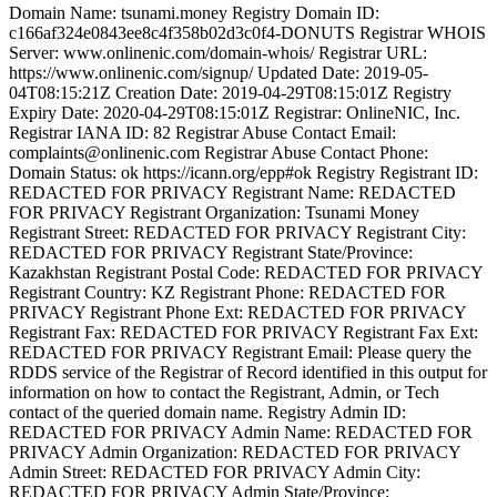
Domain Name: tsunami.money Registry Domain ID:
c166af324e0843ee8c4f358b02d3c0f4-DONUTS Registrar WHOIS
Server: www.onlinenic.com/domain-whois/ Registrar URL:
https://www.onlinenic.com/signup/ Updated Date: 2019-05-
04T08:15:21Z Creation Date: 2019-04-29T08:15:01Z Registry
Expiry Date: 2020-04-29T08:15:01Z Registrar: OnlineNIC, Inc.
Registrar IANA ID: 82 Registrar Abuse Contact Email:
complaints@onlinenic.com Registrar Abuse Contact Phone:
Domain Status: ok https://icann.org/epp#ok Registry Registrant ID:
REDACTED FOR PRIVACY Registrant Name: REDACTED
FOR PRIVACY Registrant Organization: Tsunami Money
Registrant Street: REDACTED FOR PRIVACY Registrant City:
REDACTED FOR PRIVACY Registrant State/Province:
Kazakhstan Registrant Postal Code: REDACTED FOR PRIVACY
Registrant Country: KZ Registrant Phone: REDACTED FOR
PRIVACY Registrant Phone Ext: REDACTED FOR PRIVACY
Registrant Fax: REDACTED FOR PRIVACY Registrant Fax Ext:
REDACTED FOR PRIVACY Registrant Email: Please query the
RDDS service of the Registrar of Record identified in this output for
information on how to contact the Registrant, Admin, or Tech
contact of the queried domain name. Registry Admin ID:
REDACTED FOR PRIVACY Admin Name: REDACTED FOR
PRIVACY Admin Organization: REDACTED FOR PRIVACY
Admin Street: REDACTED FOR PRIVACY Admin City:
REDACTED FOR PRIVACY Admin State/Province: