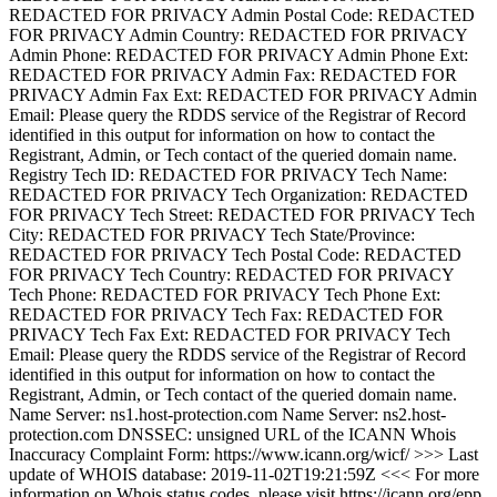
REDACTED FOR PRIVACY Admin Postal Code: REDACTED
FOR PRIVACY Admin Country: REDACTED FOR PRIVACY
Admin Phone: REDACTED FOR PRIVACY Admin Phone Ext:
REDACTED FOR PRIVACY Admin Fax: REDACTED FOR
PRIVACY Admin Fax Ext: REDACTED FOR PRIVACY Admin
Email: Please query the RDDS service of the Registrar of Record
identified in this output for information on how to contact the
Registrant, Admin, or Tech contact of the queried domain name.
Registry Tech ID: REDACTED FOR PRIVACY Tech Name:
REDACTED FOR PRIVACY Tech Organization: REDACTED
FOR PRIVACY Tech Street: REDACTED FOR PRIVACY Tech
City: REDACTED FOR PRIVACY Tech State/Province:
REDACTED FOR PRIVACY Tech Postal Code: REDACTED
FOR PRIVACY Tech Country: REDACTED FOR PRIVACY
Tech Phone: REDACTED FOR PRIVACY Tech Phone Ext:
REDACTED FOR PRIVACY Tech Fax: REDACTED FOR
PRIVACY Tech Fax Ext: REDACTED FOR PRIVACY Tech
Email: Please query the RDDS service of the Registrar of Record
identified in this output for information on how to contact the
Registrant, Admin, or Tech contact of the queried domain name.
Name Server: ns1.host-protection.com Name Server: ns2.host-
protection.com DNSSEC: unsigned URL of the ICANN Whois
Inaccuracy Complaint Form: https://www.icann.org/wicf/ >>> Last
update of WHOIS database: 2019-11-02T19:21:59Z <<< For more
information on Whois status codes, please visit https://icann.org/epp