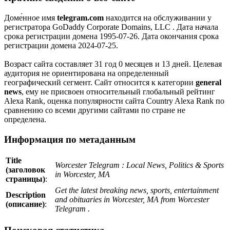
Доме́нное имя
telegram.com
находится на обслуживании у
регистратора GoDaddy Corporate Domains, LLC . Дата начала
срока регистрации домена 1995-07-26. Дата окончания срока
регистрации домена 2024-07-25.
Возраст сайта составляет 31 год 0 месяцев и 13 дней. Целевая
аудитория не ориентирована на определенный
географический сегмент. Сайт относится к категории
general
news
, ему не присвоен относительный глобальный рейтинг
Alexa Rank, оценка популярности сайта Country Alexa Rank по
сравнению со всеми другими сайтами по стране не
определена.
Информация по метаданным
Title
Worcester Telegram : Local News, Politics & Sports
(заголовок
in Worcester, MA
страницы)
:
Get the latest breaking news, sports, entertainment
Description
and obituaries in Worcester, MA from Worcester
(описание)
:
Telegram .