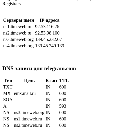
Registrars.
Серверы имен
IP-адреса
ns1.timeweb.ru
92.53.116.26
ns2.timeweb.ru
92.53.98.100
ns3.timeweb.org
139.45.232.67
ns4.timeweb.org
139.45.249.139
DNS записи для telegram.com
Тип
Цель
Класс
TTL
TXT
IN
600
MX
emx.mail.ru
IN
600
SOA
IN
600
A
IN
593
NS
ns3.timeweb.org
IN
600
NS
ns1.timeweb.ru
IN
600
NS
ns2.timeweb.ru
IN
600