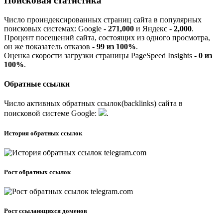
Поисковая статистика
Число проиндексированных страниц сайта в популярных
поисковых системах:
G
o
o
g
l
e
-
271,000
и
Я
ндекс -
2,000
.
Процент посещений сайта, состоящих из одного просмотра,
он же показатель отказов -
99 из 100%
.
Оценка скорости загрузки страницы PageSpeed Insights -
0 из
100%
.
Обратные ссылки
Число активных обратных ссылок(backlinks) сайта в
поисковой системе
G
o
o
g
l
e
:
.
История обратных ссылок
Рост обратных ссылок
Рост ссылающихся доменов