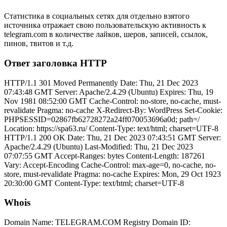
Статистика в социальных сетях для отдельно взятого
источника отражает свою пользовательскую активность к
telegram.com в количестве лайков, шеров, записей, ссылок,
пинов, твитов и т.д.
Ответ заголовка HTTP
HTTP/1.1 301 Moved Permanently Date: Thu, 21 Dec 2023
07:43:48 GMT Server: Apache/2.4.29 (Ubuntu) Expires: Thu, 19
Nov 1981 08:52:00 GMT Cache-Control: no-store, no-cache, must-
revalidate Pragma: no-cache X-Redirect-By: WordPress Set-Cookie:
PHPSESSID=02867fb62728272a24ff070053696a0d; path=/
Location: https://spa63.ru/ Content-Type: text/html; charset=UTF-8
HTTP/1.1 200 OK Date: Thu, 21 Dec 2023 07:43:51 GMT Server:
Apache/2.4.29 (Ubuntu) Last-Modified: Thu, 21 Dec 2023
07:07:55 GMT Accept-Ranges: bytes Content-Length: 187261
Vary: Accept-Encoding Cache-Control: max-age=0, no-cache, no-
store, must-revalidate Pragma: no-cache Expires: Mon, 29 Oct 1923
20:30:00 GMT Content-Type: text/html; charset=UTF-8
Whois
Domain Name: TELEGRAM.COM Registry Domain ID: