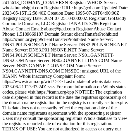
2415618_DOMAIN_COM-VRSN Registrar WHOIS Server:
whois.brandsight.com Registrar URL: http://gcd.com Updated Date:
2023-05-15T12:58:40Z Creation Date: 1995-07-26T04:00:00Z
Registry Expiry Date: 2024-07-25T04:00:00Z Registrar: GoDaddy
Corporate Domains, LLC Registrar IANA ID: 3786 Registrar
Abuse Contact Email: abuse@gcd.com Registrar Abuse Contact
Phone: 1.5189669187 Domain Status: clientTransferProhibited
https://icann.org/epp#clientTransferProhibited Name Server:
DNS1.P01.NSONE.NET Name Server: DNS2.P01.NSONE.NET
Name Server: DNS3.P01.NSONE.NET Name Server:
DNS4.P01.NSONE.NET Name Server: NS01.GANNETT-
DNS.COM Name Server: NS02.GANNETT-DNS.COM Name
Server: NS03.GANNETT-DNS.COM Name Server:
NS04.GANNETT-DNS.COM DNSSEC: unsigned URL of the
ICANN Whois Inaccuracy Complaint Form:
https://www.icann.org/wicf/ >>> Last update of whois database:
2023-06-21T13:33:24Z <<< For more information on Whois status
codes, please visit https://icann.org/epp NOTICE: The expiration
date displayed in this record is the date the registrars sponsorship of
the domain name registration in the registry is currently set to expire.
This date does not necessarily reflect the expiration date of the
domain name registrants agreement with the sponsoring registrar.
Users may consult the sponsoring registrars Whois database to view
the registrars reported date of expiration for this registration.
TERMS OF USE: You are not authorized to access or query our