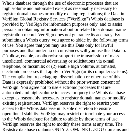
Whois database through the use of electronic processes that are
high-volume and automated except as reasonably necessary to
register domain names or modify existing registrations; the Data in
VeriSign Global Registry Services ("VeriSign") Whois database is
provided by VeriSign for information purposes only, and to assist
persons in obtaining information about or related to a domain name
registration record. VeriSign does not guarantee its accuracy. By
submitting a Whois query, you agree to abide by the following terms
of use: You agree that you may use this Data only for lawful
purposes and that under no circumstances will you use this Data to:
(1) allow, enable, or otherwise support the transmission of mass
unsolicited, commercial advertising or solicitations via e-mail,
telephone, or facsimile; or (2) enable high volume, automated,
electronic processes that apply to VeriSign (or its computer systems).
The compilation, repackaging, dissemination or other use of this
Data is expressly prohibited without the prior written consent of
VeriSign. You agree not to use electronic processes that are
automated and high-volume to access or query the Whois database
except as reasonably necessary to register domain names or modify
existing registrations. VeriSign reserves the right to restrict your
access to the Whois database in its sole discretion to ensure
operational stability. VeriSign may restrict or terminate your access
to the Whois database for failure to abide by these terms of use.
VeriSign reserves the right to modify these terms at any time. The
Registry database contains ONLY .COM, .NET, .EDU domains and