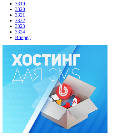
3319
3320
3321
3322
3323
3324
Вперед