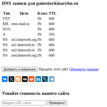
DNS записи для paierstavkinarybu.ru
Тип
Цель
Класс
TTL
TXT
IN
600
MX
emx.mail.ru
IN
600
SOA
IN
600
A
IN
593
NS
ns3.timeweb.org
IN
600
NS
ns1.timeweb.ru
IN
600
NS
ns2.timeweb.ru
IN
600
NS
ns4.timeweb.org
IN
600
Продать этот сайт
Обновить данные
Добавить в избранное
Узнайте стоимость вашего сайта
Проверить!