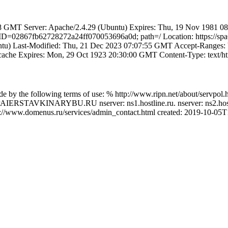
GMT Server: Apache/2.4.29 (Ubuntu) Expires: Thu, 19 Nov 1981 08:5
D=02867fb62728272a24ff070053696a0d; path=/ Location: https://spa
tu) Last-Modified: Thu, 21 Dec 2023 07:07:55 GMT Accept-Ranges: 
o-cache Expires: Mon, 29 Oct 1923 20:30:00 GMT Content-Type: text/h
 by the following terms of use: % http://www.ripn.net/about/servpol.
omain: PAIERSTAVKINARYBU.RU nserver: ns1.hostline.ru. nserver: 
//www.domenus.ru/services/admin_contact.html created: 2019-10-05T1