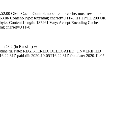
2:00 GMT Cache-Control: no-store, no-cache, must-revalidate
63.ru/ Content-Type: text/html; charset=UTF-8 HTTP/1.1 200 OK
bytes Content-Length: 187261 Vary: Accept-Encoding Cache-
tml; charset=UTF-8
html#3.2 (in Russian) %
ns2.hostline.ru. state: REGISTERED, DELEGATED, UNVERIFIED
6:22:31Z paid-till: 2020-10-05T16:22:31Z free-date: 2020-11-05