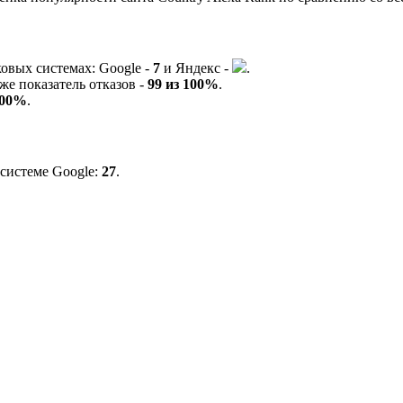
ковых системах:
G
o
o
g
l
e
-
7
и
Я
ндекс -
.
же показатель отказов -
99 из 100%
.
100%
.
 системе
G
o
o
g
l
e
:
27
.