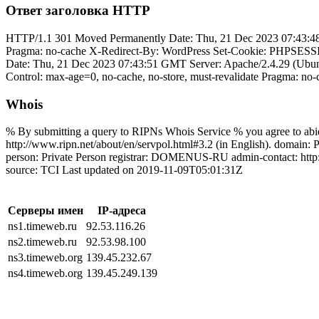
Ответ заголовка HTTP
HTTP/1.1 301 Moved Permanently Date: Thu, 21 Dec 2023 07:43:48 
Pragma: no-cache X-Redirect-By: WordPress Set-Cookie: PHPSESSI
Date: Thu, 21 Dec 2023 07:43:51 GMT Server: Apache/2.4.29 (Ubun
Control: max-age=0, no-cache, no-store, must-revalidate Pragma: n
Whois
% By submitting a query to RIPNs Whois Service % you agree to abide
http://www.ripn.net/about/en/servpol.html#3.2 (in English). d
person: Private Person registrar: DOMENUS-RU admin-contact: http:
source: TCI Last updated on 2019-11-09T05:01:31Z
Серверы имен
IP-адреса
ns1.timeweb.ru
92.53.116.26
ns2.timeweb.ru
92.53.98.100
ns3.timeweb.org
139.45.232.67
ns4.timeweb.org
139.45.249.139