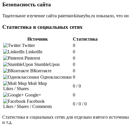
Безопасность сайта
Тщательное изучение сайта paierstavkinarybu.ru показало, что 
Статистика в социальных сетях
Источник
Статистика
Twitter
0
LinkedIn
0
Pinterest
0
StumbleUpon
0
ВКонтакте
0
Одноклассники
0
Мой Мир
0 / 0
Likes / Shares
Google+
0
Facebook
0 / 0 / 0
Likes / Shares / Comments
Статистика в социальных сетях для отдельно взятого источника 
и т.д.