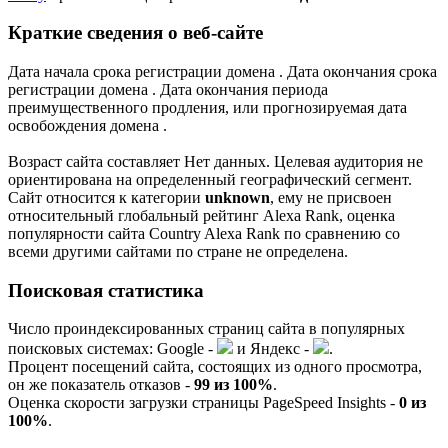
Краткие сведения о веб-сайте
Дата начала срока регистрации домена . Дата окончания срока
регистрации домена . Дата окончания периода
преимущественного продления, или прогнозируемая дата
освобождения домена .
Возраст сайта составляет Нет данных. Целевая аудитория не
ориентирована на определенный географический сегмент.
Сайт относится к категории
unknown
, ему не присвоен
относительный глобальный рейтинг Alexa Rank, оценка
популярности сайта Country Alexa Rank по сравнению со
всеми другими сайтами по стране не определена.
Поисковая статистика
Число проиндексированных страниц сайта в популярных
поисковых системах:
G
o
o
g
l
e
-
и
Я
ндекс -
.
Процент посещений сайта, состоящих из одного просмотра,
он же показатель отказов -
99 из 100%
.
Оценка скорости загрузки страницы PageSpeed Insights -
0 из
100%
.