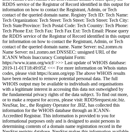
RDDS service of the Registrar of Record identified in this output for
information on how to contact the Registrant, Admin, or Tech
contact of the queried domain name. Registry Tech ID: Tech Name:
Tech Organization: Tech Street: Tech Street: Tech Street: Tech City:
Tech State/Province: Tech Postal Code: Tech Country: Tech Phone:
Tech Phone Ext: Tech Fax: Tech Fax Ext: Tech Email: Please query
the RDDS service of the Registrar of Record identified in this output
for information on how to contact the Registrant, Admin, or Tech
contact of the queried domain name. Name Server: ns2.zomro.ru
Name Server: ns1.zomro.net DNSSEC: unsigned URL of the
ICANN Whois Inaccuracy Complaint Form:
https://www.icann.org/wicf/ >>> Last update of WHOIS database:
2019-11-01T18:49:05Z <<< For more information on Whois status
codes, please visit https://icann.org/epp The above WHOIS results
have been redacted to remove potential personal data. The full
WHOIS output may be available to individuals and organisations
with a legitimate interest in accessing this data not outweighed by
the fundamental privacy rights of the data subject. To find out more,
or to make a request for access, please visit: RDDSrequest.nic.biz.
NeuStar, Inc., the Registry Operator for .BIZ, has collected this
information for the WHOIS database through an ICANN-
Accredited Registrar. This information is provided to you for
informational purposes only and is designed to assist persons in
determining contents of a domain name registration record in the
NeuStar registry database. NeuStar makes this information available