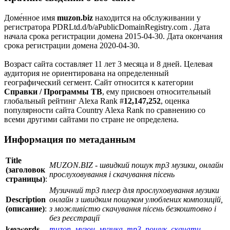
Доме́нное имя
muzon.biz
находится на обслуживании у
регистратора PDRLtd.d/b/aPublicDomainRegistry.com . Дата
начала срока регистрации домена 2015-04-30. Дата окончания
срока регистрации домена 2020-04-30.
Возраст сайта составляет 11 лет 3 месяца и 8 дней. Целевая
аудитория не ориентирована на определенный
географический сегмент. Сайт относится к категории
Справки / Программы ТВ
, ему присвоен относительный
глобальный рейтинг Alexa Rank #
12,147,252
, оценка
популярности сайта Country Alexa Rank по сравнению со
всеми другими сайтами по стране не определена.
Информация по метаданным
Title
MUZON.BIZ - швидкий пошук mp3 музики, онлайн
(заголовок
прослуховування і скачування пісень
страницы)
:
Музичний mp3 плеєр для прослуховування музики
Description
онлайн з швидким пошуком улюблених композицій,
(описание)
:
з можливістю скачування пісень безкоштовно і
без реєстрації
keywords
muzon
,
музон
,
музика
,
mp3
,
пошук
,
скачати
,