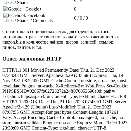
Likes / Shares
Google+
0
Facebook
0 / 0 / 0
Likes / Shares / Comments
Статистика в социальных сетях для отдельно взятого
источника отражает свою пользовательскую активность к
muzon.biz в количестве лайков, шеров, записей, ссылок,
пинов, твитов и т.д.
Ответ заголовка HTTP
HTTP/1.1 301 Moved Permanently Date: Thu, 21 Dec 2023
07:43:48 GMT Server: Apache/2.4.29 (Ubuntu) Expires: Thu, 19
Nov 1981 08:52:00 GMT Cache-Control: no-store, no-cache, must-
revalidate Pragma: no-cache X-Redirect-By: WordPress Set-Cookie:
PHPSESSID=02867fb62728272a24ff070053696a0d; path=/
Location: https://spa63.ru/ Content-Type: text/html; charset=UTF-8
HTTP/1.1 200 OK Date: Thu, 21 Dec 2023 07:43:51 GMT Server:
Apache/2.4.29 (Ubuntu) Last-Modified: Thu, 21 Dec 2023
07:07:55 GMT Accept-Ranges: bytes Content-Length: 187261
Vary: Accept-Encoding Cache-Control: max-age=0, no-cache, no-
store, must-revalidate Pragma: no-cache Expires: Mon, 29 Oct 1923
20:30:00 GMT Content-Type: text/html; charset=UTF-8