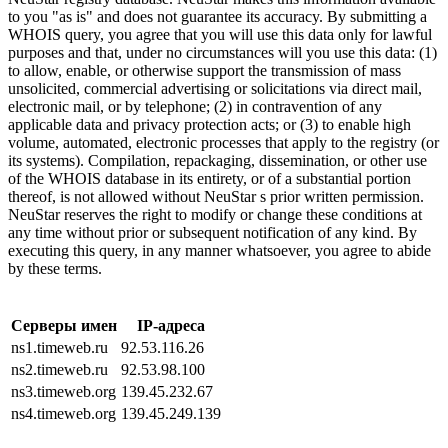
to you "as is" and does not guarantee its accuracy. By submitting a
WHOIS query, you agree that you will use this data only for lawful
purposes and that, under no circumstances will you use this data: (1)
to allow, enable, or otherwise support the transmission of mass
unsolicited, commercial advertising or solicitations via direct mail,
electronic mail, or by telephone; (2) in contravention of any
applicable data and privacy protection acts; or (3) to enable high
volume, automated, electronic processes that apply to the registry (or
its systems). Compilation, repackaging, dissemination, or other use
of the WHOIS database in its entirety, or of a substantial portion
thereof, is not allowed without NeuStar s prior written permission.
NeuStar reserves the right to modify or change these conditions at
any time without prior or subsequent notification of any kind. By
executing this query, in any manner whatsoever, you agree to abide
by these terms.
Серверы имен
IP-адреса
ns1.timeweb.ru
92.53.116.26
ns2.timeweb.ru
92.53.98.100
ns3.timeweb.org
139.45.232.67
ns4.timeweb.org
139.45.249.139