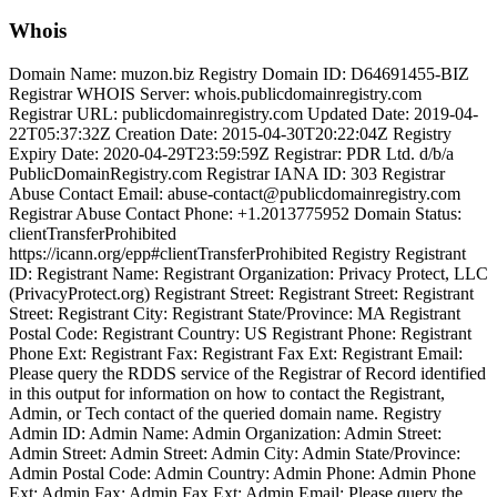
Whois
Domain Name: muzon.biz Registry Domain ID: D64691455-BIZ
Registrar WHOIS Server: whois.publicdomainregistry.com
Registrar URL: publicdomainregistry.com Updated Date: 2019-04-
22T05:37:32Z Creation Date: 2015-04-30T20:22:04Z Registry
Expiry Date: 2020-04-29T23:59:59Z Registrar: PDR Ltd. d/b/a
PublicDomainRegistry.com Registrar IANA ID: 303 Registrar
Abuse Contact Email: abuse-contact@publicdomainregistry.com
Registrar Abuse Contact Phone: +1.2013775952 Domain Status:
clientTransferProhibited
https://icann.org/epp#clientTransferProhibited Registry Registrant
ID: Registrant Name: Registrant Organization: Privacy Protect, LLC
(PrivacyProtect.org) Registrant Street: Registrant Street: Registrant
Street: Registrant City: Registrant State/Province: MA Registrant
Postal Code: Registrant Country: US Registrant Phone: Registrant
Phone Ext: Registrant Fax: Registrant Fax Ext: Registrant Email:
Please query the RDDS service of the Registrar of Record identified
in this output for information on how to contact the Registrant,
Admin, or Tech contact of the queried domain name. Registry
Admin ID: Admin Name: Admin Organization: Admin Street:
Admin Street: Admin Street: Admin City: Admin State/Province:
Admin Postal Code: Admin Country: Admin Phone: Admin Phone
Ext: Admin Fax: Admin Fax Ext: Admin Email: Please query the