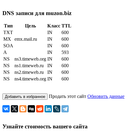
DNS записи для muzon.biz
Тип
Цель
Класс
TTL
TXT
IN
600
MX
emx.mail.ru
IN
600
SOA
IN
600
A
IN
593
NS
ns3.timeweb.org
IN
600
NS
ns1.timeweb.ru
IN
600
NS
ns2.timeweb.ru
IN
600
NS
ns4.timeweb.org
IN
600
Продать этот сайт
Обновить данные
Добавить в избранное
Узнайте стоимость вашего сайта