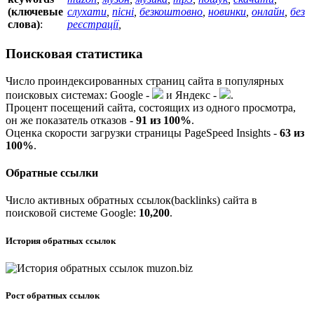
(ключевые
слухати
,
пісні
,
безкоштовно
,
новинки
,
онлайн
,
без
слова)
:
реєстрації
,
Поисковая статистика
Число проиндексированных страниц сайта в популярных
поисковых системах:
G
o
o
g
l
e
-
и
Я
ндекс -
.
Процент посещений сайта, состоящих из одного просмотра,
он же показатель отказов -
91 из 100%
.
Оценка скорости загрузки страницы PageSpeed Insights -
63 из
100%
.
Обратные ссылки
Число активных обратных ссылок(backlinks) сайта в
поисковой системе
G
o
o
g
l
e
:
10,200
.
История обратных ссылок
Рост обратных ссылок