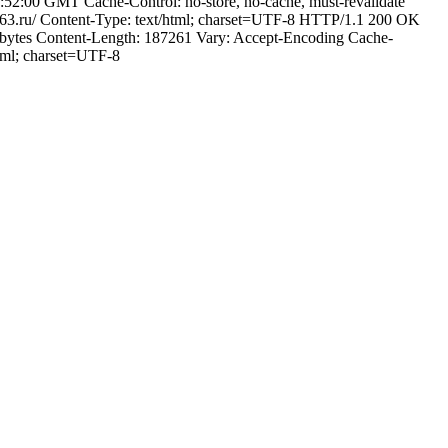
2:00 GMT Cache-Control: no-store, no-cache, must-revalidate
63.ru/ Content-Type: text/html; charset=UTF-8 HTTP/1.1 200 OK
bytes Content-Length: 187261 Vary: Accept-Encoding Cache-
tml; charset=UTF-8