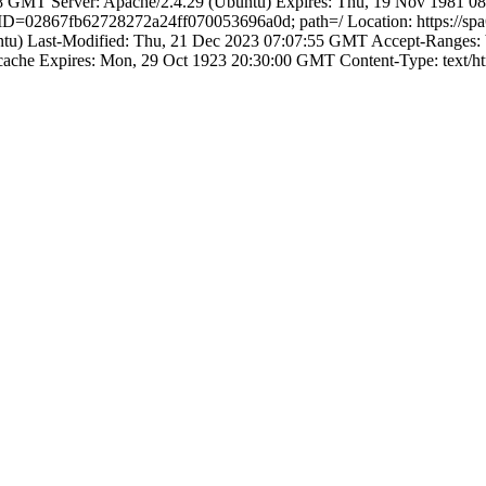
GMT Server: Apache/2.4.29 (Ubuntu) Expires: Thu, 19 Nov 1981 08:5
D=02867fb62728272a24ff070053696a0d; path=/ Location: https://spa
tu) Last-Modified: Thu, 21 Dec 2023 07:07:55 GMT Accept-Ranges: 
o-cache Expires: Mon, 29 Oct 1923 20:30:00 GMT Content-Type: text/h