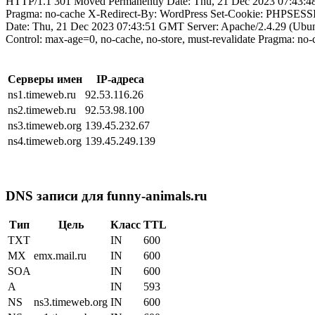
HTTP/1.1 301 Moved Permanently Date: Thu, 21 Dec 2023 07:43:48 
Pragma: no-cache X-Redirect-By: WordPress Set-Cookie: PHPSESSI
Date: Thu, 21 Dec 2023 07:43:51 GMT Server: Apache/2.4.29 (Ubun
Control: max-age=0, no-cache, no-store, must-revalidate Pragma: n
Серверы имен
IP-адреса
ns1.timeweb.ru
92.53.116.26
ns2.timeweb.ru
92.53.98.100
ns3.timeweb.org
139.45.232.67
ns4.timeweb.org
139.45.249.139
DNS записи для funny-animals.ru
Тип
Цель
Класс
TTL
TXT
IN
600
MX
emx.mail.ru
IN
600
SOA
IN
600
A
IN
593
NS
ns3.timeweb.org
IN
600