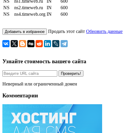
NS
ns1.timeweb.ru
IN
600
NS
ns2.timeweb.ru
IN
600
NS
ns4.timeweb.org
IN
600
Продать этот сайт
Обновить данные
Добавить в избранное
Узнайте стоимость вашего сайта
Проверить!
Неверный или ограниченный домен
Комментарии