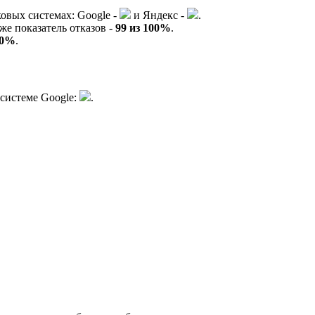
ковых системах:
G
o
o
g
l
e
-
и
Я
ндекс -
.
же показатель отказов -
99 из 100%
.
00%
.
 системе
G
o
o
g
l
e
:
.