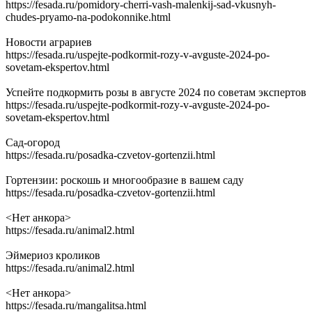
https://fesada.ru/pomidory-cherri-vash-malenkij-sad-vkusnyh-
chudes-pryamo-na-podokonnike.html
Новости аграриев
https://fesada.ru/uspejte-podkormit-rozy-v-avguste-2024-po-
sovetam-ekspertov.html
Успейте подкормить розы в августе 2024 по советам экспертов
https://fesada.ru/uspejte-podkormit-rozy-v-avguste-2024-po-
sovetam-ekspertov.html
Сад-огород
https://fesada.ru/posadka-czvetov-gortenzii.html
Гортензии: роскошь и многообразие в вашем саду
https://fesada.ru/posadka-czvetov-gortenzii.html
<Нет анкора>
https://fesada.ru/animal2.html
Эймериоз кроликов
https://fesada.ru/animal2.html
<Нет анкора>
https://fesada.ru/mangalitsa.html