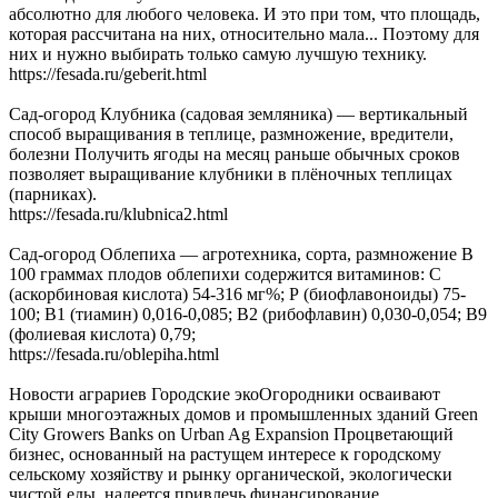
абсолютно для любого человека. И это при том, что площадь,
которая рассчитана на них, относительно мала... Поэтому для
них и нужно выбирать только самую лучшую технику.
https://fesada.ru/geberit.html
Сад-огород Клубника (садовая земляника) — вертикальный
способ выращивания в теплице, размножение, вредители,
болезни Получить ягоды на месяц раньше обычных сроков
позволяет выращивание клубники в плёночных теплицах
(парниках).
https://fesada.ru/klubnica2.html
Сад-огород Облепиха — агротехника, сорта, размножение В
100 граммах плодов облепихи содержится витаминов: С
(аскорбиновая кислота) 54-316 мг%; Р (биофлавоноиды) 75-
100; В1 (тиамин) 0,016-0,085; В2 (рибофлавин) 0,030-0,054; В9
(фолиевая кислота) 0,79;
https://fesada.ru/oblepiha.html
Новости аграриев Городские экоОгородники осваивают
крыши многоэтажных домов и промышленных зданий Green
City Growers Banks on Urban Ag Expansion Процветающий
бизнес, основанный на растущем интересе к городскому
сельскому хозяйству и рынку органической, экологически
чистой еды, надеется привлечь финансирование