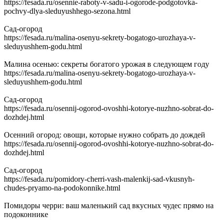
https://fesada.ru/osennie-raboty-v-sadu-i-ogorode-podgotovka-
pochvy-dlya-sleduyushhego-sezona.html
Сад-огород
https://fesada.ru/malina-osenyu-sekrety-bogatogo-urozhaya-v-
sleduyushhem-godu.html
Малина осенью: секреты богатого урожая в следующем году
https://fesada.ru/malina-osenyu-sekrety-bogatogo-urozhaya-v-
sleduyushhem-godu.html
Сад-огород
https://fesada.ru/osennij-ogorod-ovoshhi-kotorye-nuzhno-sobrat-do-
dozhdej.html
Осенний огород: овощи, которые нужно собрать до дождей
https://fesada.ru/osennij-ogorod-ovoshhi-kotorye-nuzhno-sobrat-do-
dozhdej.html
Сад-огород
https://fesada.ru/pomidory-cherri-vash-malenkij-sad-vkusnyh-
chudes-pryamo-na-podokonnike.html
Помидоры черри: ваш маленький сад вкусных чудес прямо на
подоконнике