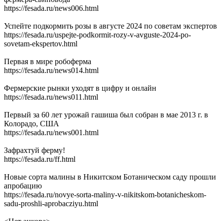
https://fesada.ru/news006.html
Успейте подкормить розы в августе 2024 по советам экспертов
https://fesada.ru/uspejte-podkormit-rozy-v-avguste-2024-po-
sovetam-ekspertov.html
Первая в мире робоферма
https://fesada.ru/news014.html
Фермерские рынки уходят в цифру и онлайн
https://fesada.ru/news011.html
Первый за 60 лет урожай гашиша был собран в мае 2013 г. в
Колорадо, США
https://fesada.ru/news001.html
Зафрахтуй ферму!
https://fesada.ru/ff.html
Новые сорта малины в Никитском Ботаническом саду прошли
апробацию
https://fesada.ru/novye-sorta-maliny-v-nikitskom-botanicheskom-
sadu-proshli-aprobacziyu.html