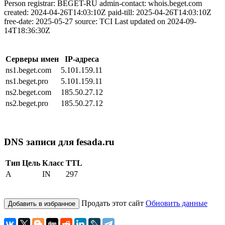
Person registrar: BEGET-RU admin-contact: whois.beget.com
created: 2024-04-26T14:03:10Z paid-till: 2025-04-26T14:03:10Z
free-date: 2025-05-27 source: TCI Last updated on 2024-09-
14T18:36:30Z
Серверы имен
IP-адреса
ns1.beget.com
5.101.159.11
ns1.beget.pro
5.101.159.11
ns2.beget.com
185.50.27.12
ns2.beget.pro
185.50.27.12
DNS записи для fesada.ru
Тип
Цель
Класс
TTL
A
IN
297
Продать этот сайт
Обновить данные
Добавить в избранное