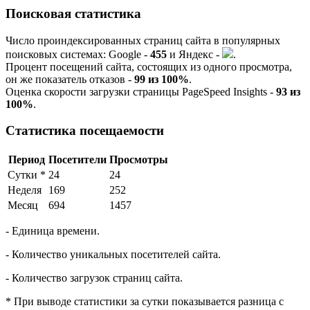
Поисковая статистика
Число проиндексированных страниц сайта в популярных
поисковых системах:
G
o
o
g
l
e
-
455
и
Я
ндекс -
.
Процент посещений сайта, состоящих из одного просмотра,
он же показатель отказов -
99 из 100%
.
Оценка скорости загрузки страницы PageSpeed Insights -
93 из
100%
.
Статистика посещаемости
Период
Посетители
Просмотры
Сутки
*
24
24
Неделя
169
252
Месяц
694
1457
- Единица времени.
- Количество уникальных посетителей сайта.
- Количество загрузок страниц сайта.
* При выводе статистики за сутки показывается разница с