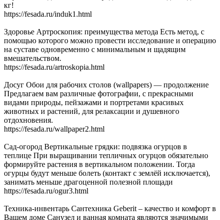
кг!
https://fesada.ru/induk1.html
Здоровье Артроскопия: преимущества метода Есть метод, с
помощью которого можно провести исследование и операцию
на суставе одновременно с минимальным и щадящим
вмешательством.
https://fesada.ru/artroskopia.html
Досуг Обои для рабочих столов (wallpapers) — продолжение
Предлагаем вам различные фотографии, с прекрасными
видами природы, пейзажами и портретами красивых
животных и растений, для релаксации и душевного
отдохновения.
https://fesada.ru/wallpaper2.html
Сад-огород Вертикальные грядки: подвязка огурцов в
теплице При выращивании тепличных огурцов обязательно
формируйте растения в вертикальном положении. Тогда
огурцы будут меньше болеть (контакт с землёй исключается),
занимать меньше драгоценной полезной площади
https://fesada.ru/ogur3.html
Техника-инвентарь Сантехника Geberit – качество и комфорт в
Вашем доме Санузел и ванная комната являются значимыми