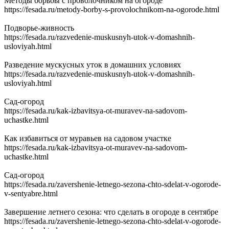
Методы борьбы с проволочником на огороде
https://fesada.ru/metody-borby-s-provolochnikom-na-ogorode.html
Подворье-живность
https://fesada.ru/razvedenie-muskusnyh-utok-v-domashnih-
usloviyah.html
Разведение мускусных уток в домашних условиях
https://fesada.ru/razvedenie-muskusnyh-utok-v-domashnih-
usloviyah.html
Сад-огород
https://fesada.ru/kak-izbavitsya-ot-muravev-na-sadovom-
uchastke.html
Как избавиться от муравьев на садовом участке
https://fesada.ru/kak-izbavitsya-ot-muravev-na-sadovom-
uchastke.html
Сад-огород
https://fesada.ru/zavershenie-letnego-sezona-chto-sdelat-v-ogorode-
v-sentyabre.html
Завершение летнего сезона: что сделать в огороде в сентябре
https://fesada.ru/zavershenie-letnego-sezona-chto-sdelat-v-ogorode-