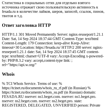
Статистика в социальных сетях для отдельно взятого
источника отражает свою пользовательскую активность к
fesada.ru в количестве лайков, шеров, записей, ссылок, пинов,
твитов и т.д.
Ответ заголовка HTTP
HTTP/1.1 301 Moved Permanently Server: nginx-reuseport/1.21.1
Date: Sat, 14 Sep 2024 18:37:44 GMT Content-Type: text/html
Content-Length: 179 Connection: keep-alive Keep-Alive:
timeout=30 Location: https://fesada.ru/ HTTP/2 200 server: nginx-
reuseport/1.21.1 date: Sat, 14 Sep 2024 18:37:45 GMT content-
type: text/html; charset=UTF-8 vary: Accept-Encoding x-powered-
by: PHP/8.3.2 vary: accept,content-type link:
;
rel="https://api.w.org/"
Whois
% TCI Whois Service. Terms of use: %
https://tcinet.ru/documents/whois_ru_rf.pdf (in Russian) %
https://tcinet.ru/documents/whois_su.pdf (in Russian) domain:
FESADA.RU nserver: ns1.beget.com. nserver: ns1.beget.pro.
nserver: ns2.beget.com. nserver: ns2.beget.pro. state:
REGISTERED, DELEGATED, UNVERIFIED person: Private