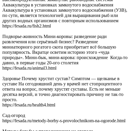
Аквакультура в установках замкнутого водоснабжения
Аквакультура в установках замкнутого водоснабжения (УЗВ),
по сути, является технологией для выращивания рыб или
других водных организмов с повторным использованием
https://fesada.ru/fish2.html
Подворье-живность Мини-коровы: разведение ради
развлечения или серьёзный бизнес? Разведение
миниатюрного рогатого скота приобретает всё большую
популярность. Вкратце осветим историю этого «чуда
природы». Мини-бык, мини-корова: происхождение Когда-то
давно, в первые годы 20-ого столетия
https://fesada.ru/animal3.html
Здоровье Почему хрустит сустав? Симптом — щелканье в
суставе На сегодняшний день у врачей нет стопроцентного
ответа на вопрос, почему хрустят суставы. Есть не меньше
десятка версий, и точно диагностировать причину не так-то
просто.
https://fesada.ru/health4.html
Сад-огород
https://fesada.ru/metody-borby-s-provolochnikom-na-ogorode.html