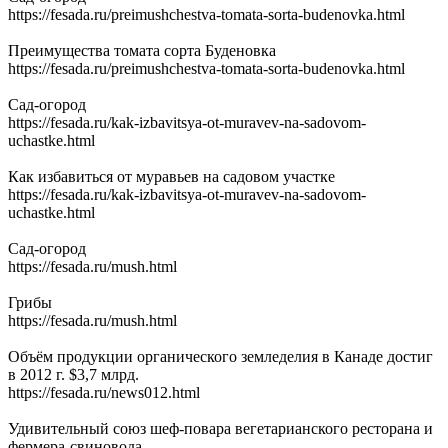
https://fesada.ru/preimushchestva-tomata-sorta-budenovka.html
Преимущества томата сорта Буденовка
https://fesada.ru/preimushchestva-tomata-sorta-budenovka.html
Сад-огород
https://fesada.ru/kak-izbavitsya-ot-muravev-na-sadovom-
uchastke.html
Как избавиться от муравьев на садовом участке
https://fesada.ru/kak-izbavitsya-ot-muravev-na-sadovom-
uchastke.html
Сад-огород
https://fesada.ru/mush.html
Грибы
https://fesada.ru/mush.html
Объём продукции органического земледелия в Канаде достиг
в 2012 г. $3,7 млрд.
https://fesada.ru/news012.html
Удивительный союз шеф-повара вегетарианского ресторана и
фермера-свиновода