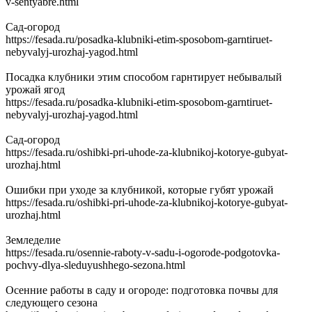
v-sentyabre.html
Сад-огород
https://fesada.ru/posadka-klubniki-etim-sposobom-garntiruet-
nebyvalyj-urozhaj-yagod.html
Посадка клубники этим способом гарнтирует небывалый
урожай ягод
https://fesada.ru/posadka-klubniki-etim-sposobom-garntiruet-
nebyvalyj-urozhaj-yagod.html
Сад-огород
https://fesada.ru/oshibki-pri-uhode-za-klubnikoj-kotorye-gubyat-
urozhaj.html
Ошибки при уходе за клубникой, которые губят урожай
https://fesada.ru/oshibki-pri-uhode-za-klubnikoj-kotorye-gubyat-
urozhaj.html
Земледелие
https://fesada.ru/osennie-raboty-v-sadu-i-ogorode-podgotovka-
pochvy-dlya-sleduyushhego-sezona.html
Осенние работы в саду и огороде: подготовка почвы для
следующего сезона