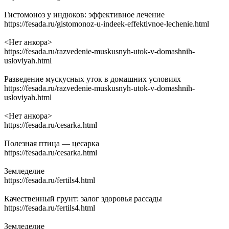
Гистомоноз у индюков: эффективное лечение
https://fesada.ru/gistomonoz-u-indeek-effektivnoe-lechenie.html
<Нет анкора>
https://fesada.ru/razvedenie-muskusnyh-utok-v-domashnih-
usloviyah.html
Разведение мускусных уток в домашних условиях
https://fesada.ru/razvedenie-muskusnyh-utok-v-domashnih-
usloviyah.html
<Нет анкора>
https://fesada.ru/cesarka.html
Полезная птица — цесарка
https://fesada.ru/cesarka.html
Земледелие
https://fesada.ru/fertils4.html
Качественный грунт: залог здоровья рассады
https://fesada.ru/fertils4.html
Земледелие