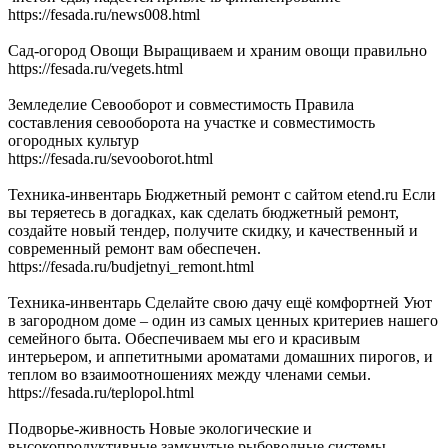
https://fesada.ru/news008.html
Сад-огород Овощи Выращиваем и храним овощи правильно
https://fesada.ru/vegets.html
Земледелие Севооборот и совместимость Правила
составления севооборота на участке и совместимость
огородных культур
https://fesada.ru/sevooborot.html
Техника-инвентарь Бюджетный ремонт с сайтом etend.ru Если
вы теряетесь в догадках, как сделать бюджетный ремонт,
создайте новый тендер, получите скидку, и качественный и
современный ремонт вам обеспечен.
https://fesada.ru/budjetnyi_remont.html
Техника-инвентарь Сделайте свою дачу ещё комфортней Уют
в загородном доме – один из самых ценных критериев нашего
семейного быта. Обеспечиваем мы его и красивым
интерьером, и аппетитными ароматами домашних пирогов, и
теплом во взаимоотношениях между членами семьи.
https://fesada.ru/teplopol.html
Подворье-живность Новые экологические и
высокопродуктивные замкнутые рыбоводные системы