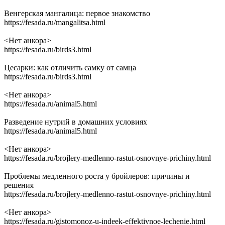
Венгерская мангалица: первое знакомство
https://fesada.ru/mangalitsa.html
<Нет анкора>
https://fesada.ru/birds3.html
Цесарки: как отличить самку от самца
https://fesada.ru/birds3.html
<Нет анкора>
https://fesada.ru/animal5.html
Разведение нутрий в домашних условиях
https://fesada.ru/animal5.html
<Нет анкора>
https://fesada.ru/brojlery-medlenno-rastut-osnovnye-prichiny.html
Проблемы медленного роста у бройлеров: причины и
решения
https://fesada.ru/brojlery-medlenno-rastut-osnovnye-prichiny.html
<Нет анкора>
https://fesada.ru/gistomonoz-u-indeek-effektivnoe-lechenie.html