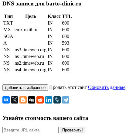
DNS записи для barto-clinic.ru
Тип
Цель
Класс
TTL
TXT
IN
600
MX
emx.mail.ru
IN
600
SOA
IN
600
A
IN
593
NS
ns3.timeweb.org
IN
600
NS
ns1.timeweb.ru
IN
600
NS
ns2.timeweb.ru
IN
600
NS
ns4.timeweb.org
IN
600
Продать этот сайт
Обновить данные
Добавить в избранное
Узнайте стоимость вашего сайта
Проверить!