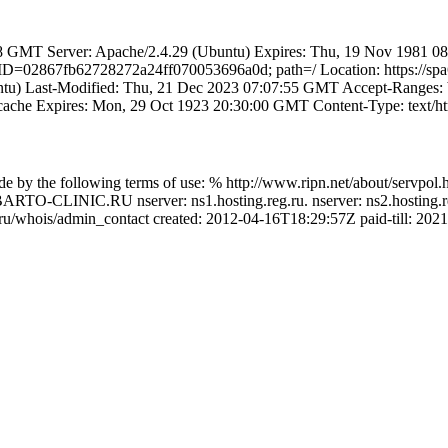
GMT Server: Apache/2.4.29 (Ubuntu) Expires: Thu, 19 Nov 1981 08:5
D=02867fb62728272a24ff070053696a0d; path=/ Location: https://spa
tu) Last-Modified: Thu, 21 Dec 2023 07:07:55 GMT Accept-Ranges: 
o-cache Expires: Mon, 29 Oct 1923 20:30:00 GMT Content-Type: text/h
 by the following terms of use: % http://www.ripn.net/about/servpol.
ain: BARTO-CLINIC.RU nserver: ns1.hosting.reg.ru. nserver: ns2.h
ru/whois/admin_contact created: 2012-04-16T18:29:57Z paid-till: 202