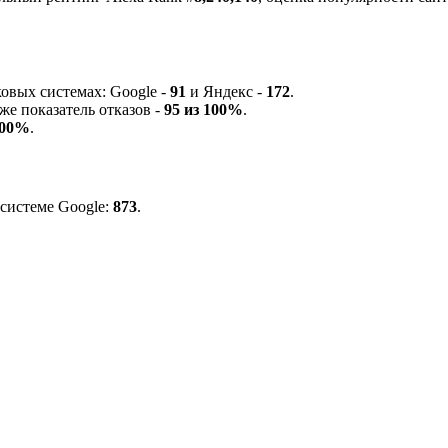
ковых системах:
G
o
o
g
l
e
-
91
и
Я
ндекс -
172
.
же показатель отказов -
95 из 100%
.
100%
.
 системе
G
o
o
g
l
e
:
873
.