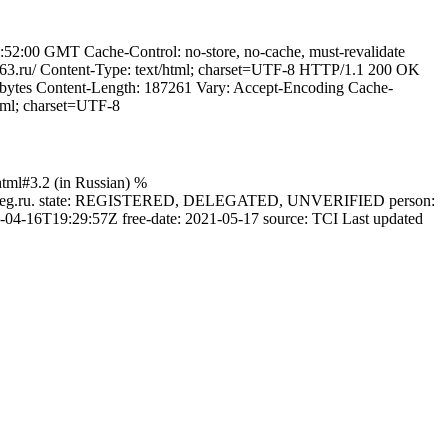
2:00 GMT Cache-Control: no-store, no-cache, must-revalidate
63.ru/ Content-Type: text/html; charset=UTF-8 HTTP/1.1 200 OK
bytes Content-Length: 187261 Vary: Accept-Encoding Cache-
tml; charset=UTF-8
html#3.2 (in Russian) %
osting.reg.ru. state: REGISTERED, DELEGATED, UNVERIFIED person:
1-04-16T19:29:57Z free-date: 2021-05-17 source: TCI Last updated