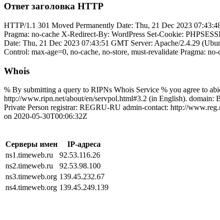
Ответ заголовка HTTP
HTTP/1.1 301 Moved Permanently Date: Thu, 21 Dec 2023 07:43:48 
Pragma: no-cache X-Redirect-By: WordPress Set-Cookie: PHPSESSI
Date: Thu, 21 Dec 2023 07:43:51 GMT Server: Apache/2.4.29 (Ubun
Control: max-age=0, no-cache, no-store, must-revalidate Pragma: n
Whois
% By submitting a query to RIPNs Whois Service % you agree to abide
http://www.ripn.net/about/en/servpol.html#3.2 (in English). dom
Private Person registrar: REGRU-RU admin-contact: http://www.reg.
on 2020-05-30T00:06:32Z
Серверы имен
IP-адреса
ns1.timeweb.ru
92.53.116.26
ns2.timeweb.ru
92.53.98.100
ns3.timeweb.org
139.45.232.67
ns4.timeweb.org
139.45.249.139