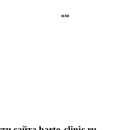
или
и сайта barto-clinic.ru