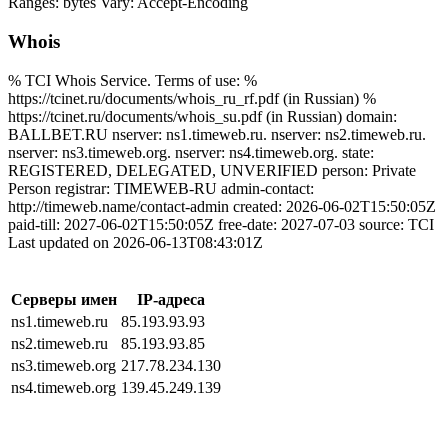
Ranges: bytes Vary: Accept-Encoding
Whois
% TCI Whois Service. Terms of use: %
https://tcinet.ru/documents/whois_ru_rf.pdf (in Russian) %
https://tcinet.ru/documents/whois_su.pdf (in Russian) domain:
BALLBET.RU nserver: ns1.timeweb.ru. nserver: ns2.timeweb.ru.
nserver: ns3.timeweb.org. nserver: ns4.timeweb.org. state:
REGISTERED, DELEGATED, UNVERIFIED person: Private
Person registrar: TIMEWEB-RU admin-contact:
http://timeweb.name/contact-admin created: 2026-06-02T15:50:05Z
paid-till: 2027-06-02T15:50:05Z free-date: 2027-07-03 source: TCI
Last updated on 2026-06-13T08:43:01Z
Серверы имен
IP-адреса
ns1.timeweb.ru
85.193.93.93
ns2.timeweb.ru
85.193.93.85
ns3.timeweb.org
217.78.234.130
ns4.timeweb.org
139.45.249.139