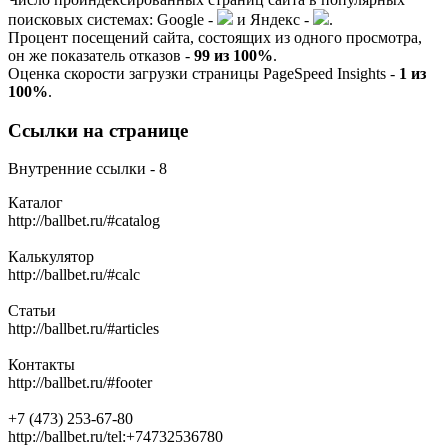
поисковых системах:
G
o
o
g
l
e
-
и
Я
ндекс -
.
Процент посещений сайта, состоящих из одного просмотра,
он же показатель отказов -
99 из 100%
.
Оценка скорости загрузки страницы PageSpeed Insights -
1 из
100%
.
Ссылки на странице
Внутренние ссылки - 8
Каталог
http://ballbet.ru/#catalog
Калькулятор
http://ballbet.ru/#calc
Статьи
http://ballbet.ru/#articles
Контакты
http://ballbet.ru/#footer
+7 (473) 253-67-80
http://ballbet.ru/tel:+74732536780