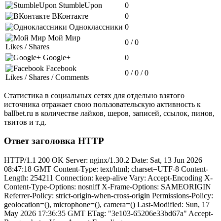
StumbleUpon
0
ВКонтакте
0
Одноклассники
0
Мой Мир
0 / 0
Likes / Shares
Google+
0
Facebook
0 / 0 / 0
Likes / Shares / Comments
Статистика в социальных сетях для отдельно взятого
источника отражает свою пользовательскую активность к
ballbet.ru в количестве лайков, шеров, записей, ссылок, пинов,
твитов и т.д.
Ответ заголовка HTTP
HTTP/1.1 200 OK Server: nginx/1.30.2 Date: Sat, 13 Jun 2026
08:47:18 GMT Content-Type: text/html; charset=UTF-8 Content-
Length: 254211 Connection: keep-alive Vary: Accept-Encoding X-
Content-Type-Options: nosniff X-Frame-Options: SAMEORIGIN
Referrer-Policy: strict-origin-when-cross-origin Permissions-Policy:
geolocation=(), microphone=(), camera=() Last-Modified: Sun, 17
May 2026 17:36:35 GMT ETag: "3e103-65206e33bd67a" Accept-