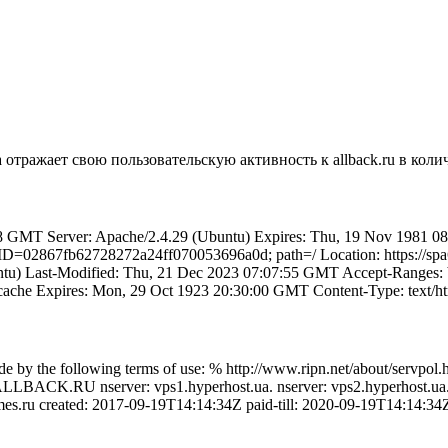
отражает свою пользовательскую активность к allback.ru в количе
GMT Server: Apache/2.4.29 (Ubuntu) Expires: Thu, 19 Nov 1981 08:5
D=02867fb62728272a24ff070053696a0d; path=/ Location: https://spa
tu) Last-Modified: Thu, 21 Dec 2023 07:07:55 GMT Accept-Ranges: 
o-cache Expires: Mon, 29 Oct 1923 20:30:00 GMT Content-Type: text/h
 by the following terms of use: % http://www.ripn.net/about/servpol.
ain: ALLBACK.RU nserver: vps1.hyperhost.ua. nserver: vps2.hyperh
s.ru created: 2017-09-19T14:14:34Z paid-till: 2020-09-19T14:14:34Z