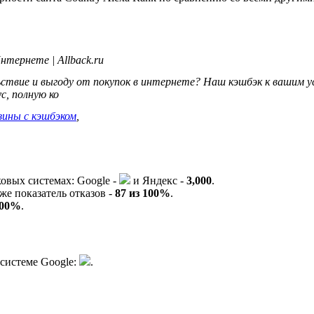
нтернете | Allback.ru
ствие и выгоду от покупок в интернете? Наш кэшбэк к вашим 
с, полную ко
зины с кэшбэком
,
ковых системах:
G
o
o
g
l
e
-
и
Я
ндекс -
3,000
.
же показатель отказов -
87 из 100%
.
100%
.
 системе
G
o
o
g
l
e
:
.