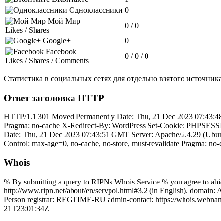
Одноклассники
0
Мой Мир
0 / 0
Likes / Shares
Google+
0
Facebook
0 / 0 / 0
Likes / Shares / Comments
Статистика в социальных сетях для отдельно взятого источника 
Ответ заголовка HTTP
HTTP/1.1 301 Moved Permanently Date: Thu, 21 Dec 2023 07:43:48 
Pragma: no-cache X-Redirect-By: WordPress Set-Cookie: PHPSESSI
Date: Thu, 21 Dec 2023 07:43:51 GMT Server: Apache/2.4.29 (Ubun
Control: max-age=0, no-cache, no-store, must-revalidate Pragma: n
Whois
% By submitting a query to RIPNs Whois Service % you agree to abide
http://www.ripn.net/about/en/servpol.html#3.2 (in English). dom
Person registrar: REGTIME-RU admin-contact: https://whois.webname
21T23:01:34Z