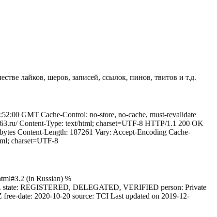
стве лайков, шеров, записей, ссылок, пинов, твитов и т.д.
2:00 GMT Cache-Control: no-store, no-cache, must-revalidate
63.ru/ Content-Type: text/html; charset=UTF-8 HTTP/1.1 200 OK
bytes Content-Length: 187261 Vary: Accept-Encoding Cache-
tml; charset=UTF-8
html#3.2 (in Russian) %
ost.ua. state: REGISTERED, DELEGATED, VERIFIED person: Private
 free-date: 2020-10-20 source: TCI Last updated on 2019-12-