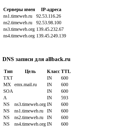
Серверы имен
IP-адреса
ns1.timeweb.ru
92.53.116.26
ns2.timeweb.ru
92.53.98.100
ns3.timeweb.org
139.45.232.67
ns4.timeweb.org
139.45.249.139
DNS записи для allback.ru
Тип
Цель
Класс
TTL
TXT
IN
600
MX
emx.mail.ru
IN
600
SOA
IN
600
A
IN
593
NS
ns3.timeweb.org
IN
600
NS
ns1.timeweb.ru
IN
600
NS
ns2.timeweb.ru
IN
600
NS
ns4.timeweb.org
IN
600