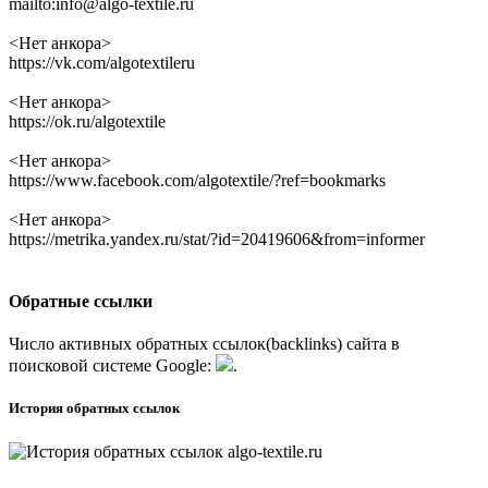
mailto:info@algo-textile.ru
<Нет анкора>
https://vk.com/algotextileru
<Нет анкора>
https://ok.ru/algotextile
<Нет анкора>
https://www.facebook.com/algotextile/?ref=bookmarks
<Нет анкора>
https://metrika.yandex.ru/stat/?id=20419606&from=informer
Обратные ссылки
Число активных обратных ссылок(backlinks) сайта в
поисковой системе
G
o
o
g
l
e
:
.
История обратных ссылок