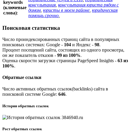
keywords
консультация
,
консультация юриста рядом с
(ключевые
домом
,
юристы в моем районе
,
юридическая
слова)
:
помощь срочно
,
Поисковая статистика
Число проиндексированных страниц сайта в популярных
поисковых системах:
G
o
o
g
l
e
-
104
и
Я
ндекс -
98
.
Процент посещений сайта, состоящих из одного просмотра,
он же показатель отказов -
99 из 100%
.
Оценка скорости загрузки страницы PageSpeed Insights -
63 из
100%
.
Обратные ссылки
Число активных обратных ссылок(backlinks) сайта в
поисковой системе
G
o
o
g
l
e
:
646
.
История обратных ссылок
Рост обратных ссылок