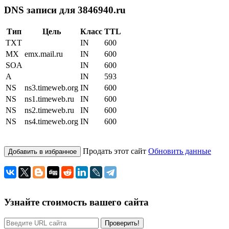
DNS записи для 3846940.ru
Тип
Цель
Класс
TTL
TXT
IN
600
MX
emx.mail.ru
IN
600
SOA
IN
600
A
IN
593
NS
ns3.timeweb.org
IN
600
NS
ns1.timeweb.ru
IN
600
NS
ns2.timeweb.ru
IN
600
NS
ns4.timeweb.org
IN
600
Продать этот сайт
Обновить данные
Добавить в избранное
Узнайте стоимость вашего сайта
Проверить!