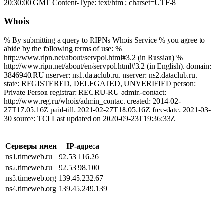
20:30:00 GMT Content-Type: text/html; charset=UTF-8
Whois
% By submitting a query to RIPNs Whois Service % you agree to
abide by the following terms of use: %
http://www.ripn.net/about/servpol.html#3.2 (in Russian) %
http://www.ripn.net/about/en/servpol.html#3.2 (in English). domain:
3846940.RU nserver: ns1.dataclub.ru. nserver: ns2.dataclub.ru.
state: REGISTERED, DELEGATED, UNVERIFIED person:
Private Person registrar: REGRU-RU admin-contact:
http://www.reg.ru/whois/admin_contact created: 2014-02-
27T17:05:16Z paid-till: 2021-02-27T18:05:16Z free-date: 2021-03-
30 source: TCI Last updated on 2020-09-23T19:36:33Z
Серверы имен
IP-адреса
ns1.timeweb.ru
92.53.116.26
ns2.timeweb.ru
92.53.98.100
ns3.timeweb.org
139.45.232.67
ns4.timeweb.org
139.45.249.139