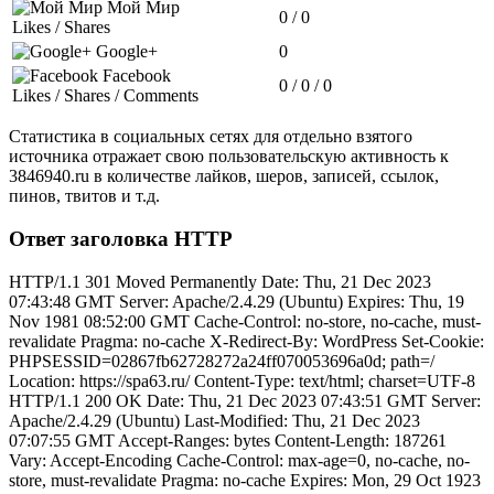
Мой Мир
0 / 0
Likes / Shares
Google+
0
Facebook
0 / 0 / 0
Likes / Shares / Comments
Статистика в социальных сетях для отдельно взятого
источника отражает свою пользовательскую активность к
3846940.ru в количестве лайков, шеров, записей, ссылок,
пинов, твитов и т.д.
Ответ заголовка HTTP
HTTP/1.1 301 Moved Permanently Date: Thu, 21 Dec 2023
07:43:48 GMT Server: Apache/2.4.29 (Ubuntu) Expires: Thu, 19
Nov 1981 08:52:00 GMT Cache-Control: no-store, no-cache, must-
revalidate Pragma: no-cache X-Redirect-By: WordPress Set-Cookie:
PHPSESSID=02867fb62728272a24ff070053696a0d; path=/
Location: https://spa63.ru/ Content-Type: text/html; charset=UTF-8
HTTP/1.1 200 OK Date: Thu, 21 Dec 2023 07:43:51 GMT Server:
Apache/2.4.29 (Ubuntu) Last-Modified: Thu, 21 Dec 2023
07:07:55 GMT Accept-Ranges: bytes Content-Length: 187261
Vary: Accept-Encoding Cache-Control: max-age=0, no-cache, no-
store, must-revalidate Pragma: no-cache Expires: Mon, 29 Oct 1923